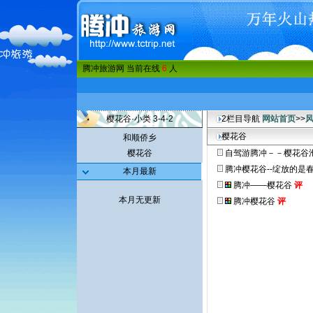
腾冲旅游网 当前在线
6
人
樱花谷·小类 3-4-2
2栏目导航
网站首页
>>
樱花谷
和顺侨乡
樱花谷
自驾游腾冲－－樱花谷
腾冲樱花谷--绽放的是
本月最新
腾冲——樱花谷
评
本月无更新
腾冲樱花谷
评