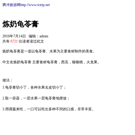
腾冲旅游网http://www.tctrip.net
炼奶龟苓膏
2016年7月14日 编辑：admin
共有
6721
位读者读过此文
炼奶龟苓膏是一道以龟苓膏、水果为主要食材制作的美食。
中文名炼奶龟苓膏 主要食材龟苓膏，西瓜，猕猴桃，火龙果。
做法：
1.龟苓膏切小丁，各种水果去皮切小丁；
2.取一容器，一层水果一层龟苓膏地摆放；
3.用调羹来吃，一口可以吃出多种不同的口感，非常丰富。