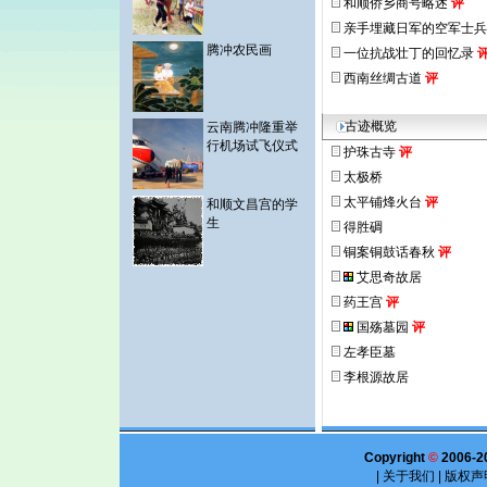
和顺侨乡商号略述
评
亲手埋藏日军的空军士兵
腾冲农民画
一位抗战壮丁的回忆录
西南丝绸古道
评
古迹概览
云南腾冲隆重举
行机场试飞仪式
护珠古寺
评
太极桥
太平铺烽火台
评
和顺文昌宫的学
生
得胜碉
铜案铜鼓话春秋
评
艾思奇故居
药王宫
评
国殇墓园
评
左孝臣墓
李根源故居
Copyright
©
2006-2
|
关于我们
|
版权声