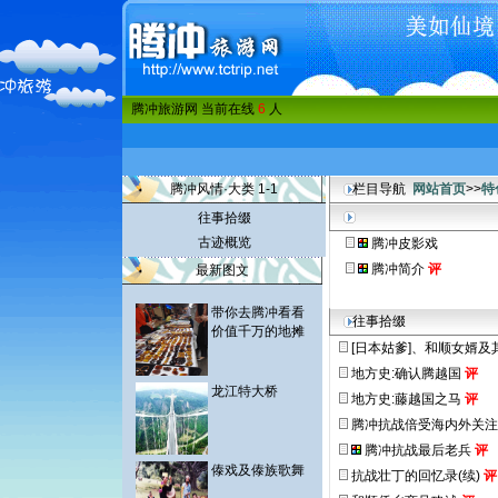
腾冲旅游网 当前在线
6
人
腾冲风情·大类 1-1
栏目导航
网站首页
>>
特
往事拾缀
古迹概览
腾冲皮影戏
腾冲简介
评
最新图文
带你去腾冲看看
往事拾缀
价值千万的地摊
[日本姑爹]、和顺女婿及
地方史:确认腾越国
评
龙江特大桥
地方史:藤越国之马
评
腾冲抗战倍受海内外关注
腾冲抗战最后老兵
评
傣戏及傣族歌舞
抗战壮丁的回忆录(续)
评