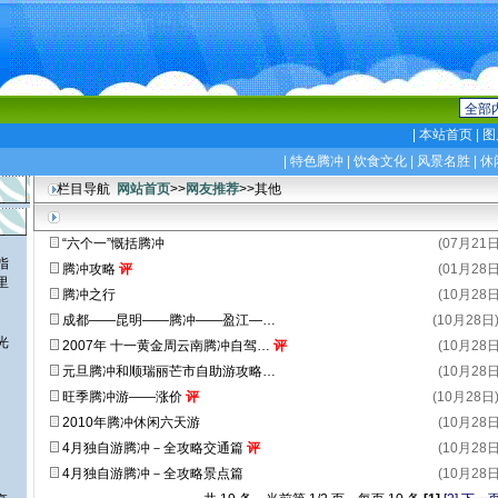
|
本站首页
|
图
|
特色腾冲
|
饮食文化
|
风景名胜
|
休
栏目导航
网站首页
>>
网友推荐
>>其他
“六个一”慨括腾冲
(07月21日
指
腾冲攻略
评
(01月28日
里
腾冲之行
(10月28日
成都——昆明——腾冲——盈江—…
(10月28日
光
2007年 十一黄金周云南腾冲自驾…
评
(10月28日
元旦腾冲和顺瑞丽芒市自助游攻略…
(10月28日
旺季腾冲游——涨价
评
(10月28日
2010年腾冲休闲六天游
(10月28日
4月独自游腾冲－全攻略交通篇
评
(10月28日
4月独自游腾冲－全攻略景点篇
(10月28日