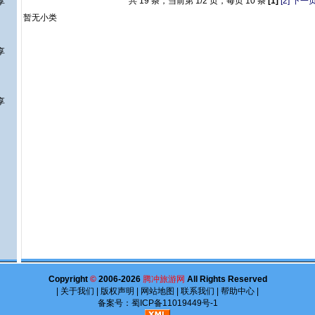
共 19 条，当前第 1/2 页，每页 10 条
[1]
[2]
下一
享
暂无小类
享
享
Copyright
©
2006-2026
腾冲旅游网
All Rights Reserved
|
关于我们
|
版权声明
|
网站地图
|
联系我们
|
帮助中心
|
备案号：
蜀ICP备11019449号
-1