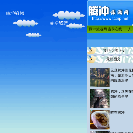
腾冲旅游网 当前在线
11
人
其他·大类 7-3
最新图文
元旦腾冲赏花
南：邂逅冬日
的缤纷浪漫
腾冲，迷失在
阴的故事里
吃在腾冲