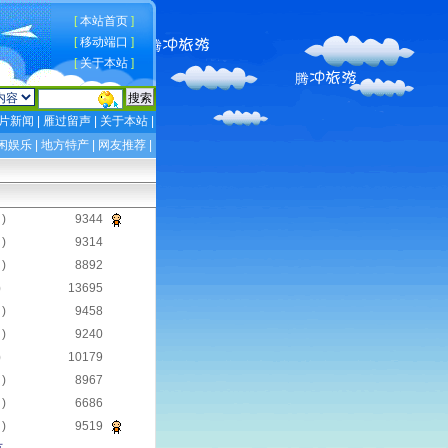
[
本站首页
]
[
移动端口
]
[
关于本站
]
片新闻
|
雁过留声
|
关于本站
|
闲娱乐
|
地方特产
|
网友推荐
|
)
9344
)
9314
)
8892
)
13695
)
9458
)
9240
)
10179
)
8967
)
6686
)
9519