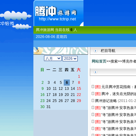
腾冲旅游网 当前在线
6
人
2026-08-06 星期四
栏目导航
网站首页
>>搜索>>博克作者
日
一
二
三
四
五
六
1
2
3
4
5
6
7
8
[图]
元旦腾冲赏花指南：
9
10
11
12
13
14
15
[图]
腾冲，迷失在光阴的
16
17
18
19
20
21
22
23
24
25
26
27
28
29
腾冲游记攻略
(2011-01-2
30
31
[图]
“冬”游腾冲:安享热
[图]
“冬”游腾冲:安享热
[图]
“冬”游腾冲:安享热
[图]
“冬”游腾冲:安享热
[图]
“冬”游腾冲:安享热