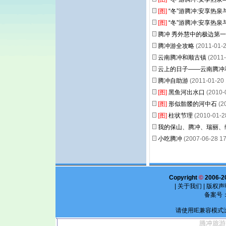
[图]
“冬”游腾冲:安享热
[图]
“冬”游腾冲:安享热
腾冲 秀外慧中的极边第
腾冲游全攻略
(2011-01-2
云南腾冲和顺古镇
(2011-
云上的日子——云南腾冲
腾冲自助游
(2011-01-20 
[图]
黑鱼河出水口
(2010-
[图]
形似骷髅的河中石
(2
[图]
柱状节理
(2010-01-28
我的保山、腾冲、瑞丽、
小吃腾冲
(2007-06-28 17
Copyright
©
2006-2
|
关于我们
|
版权声
备案号
请使用IE兼容模式