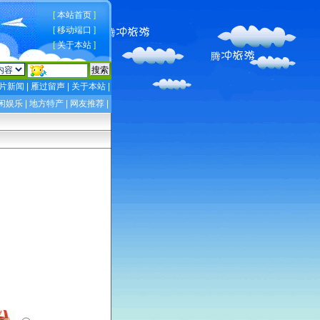
[
本站首页
]
[
移动端口
]
[
关于本站
]
片新闻
|
雁过留声
|
关于本站
|
闲娱乐
|
地方特产
|
网友推荐
|