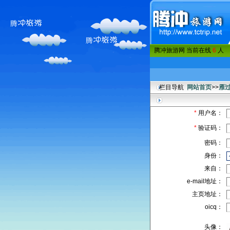
腾冲旅游网 当前在线
6
人
栏目导航
网站首页
>>
雁
*
用户名：
*
验证码：
密码：
身份：
来自：
e-mail地址：
主页地址：
oicq：
头像：