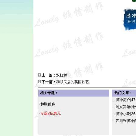
上一篇：
双虹桥
下一篇：
和顺民居的英国铁艺
相关专题：
热门文章：
·
腾冲简介
[47
·和顺侨乡
·
鸿兴宾馆(
·专题2信息无
·
腾冲小吃
[26
·
四川到腾冲