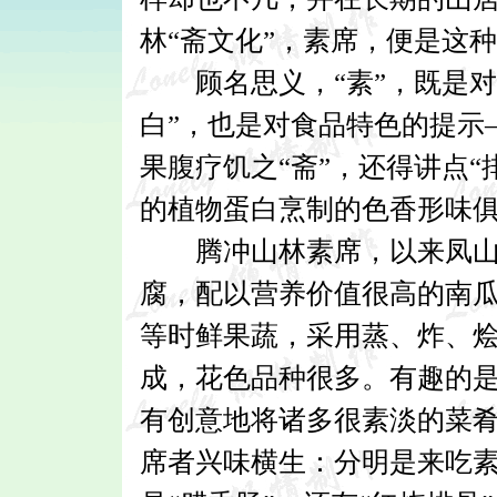
林“斋文化”，素席，便是这
顾名思义，“素”，既是对
白”，也是对食品特色的提示
果腹疗饥之“斋”，还得讲点
的植物蛋白烹制的色香形味
腾冲山林素席，以来凤山之
腐，配以营养价值很高的南瓜
等时鲜果蔬，采用蒸、炸、
成，花色品种很多。有趣的
有创意地将诸多很素淡的菜肴
席者兴味横生：分明是来吃素