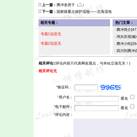
上一篇：
腾冲老房子（二）
下一篇：
国家级重点保护湿地——北海湿地
相关专题：
热门文章：
·
腾冲简介
[47
·专题1信息无
·
鸿兴宾馆(
·专题2信息无
·
腾冲小吃
[26
·
四川到腾冲
相关评论:
(评论内容只代表网友观点，与本站立场无关！)
相关评论无
*
验证码：
*
用户名：
匿名
*
电子邮件：
匿名
*
评论内容：